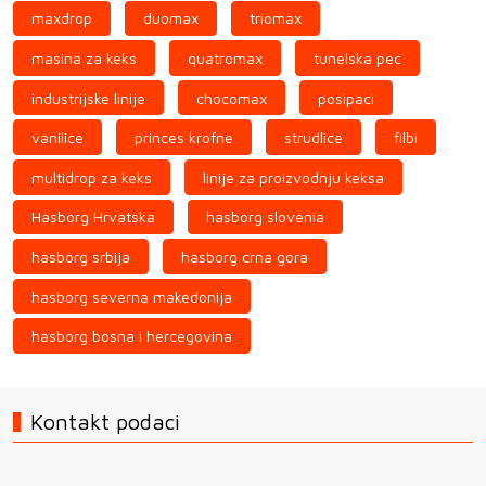
maxdrop
duomax
triomax
masina za keks
quatromax
tunelska pec
industrijske linije
chocomax
posipaci
vanilice
princes krofne
strudlice
filbi
multidrop za keks
linije za proizvodnju keksa
Hasborg Hrvatska
hasborg slovenia
hasborg srbija
hasborg crna gora
hasborg severna makedonija
hasborg bosna i hercegovina
Kontakt podaci