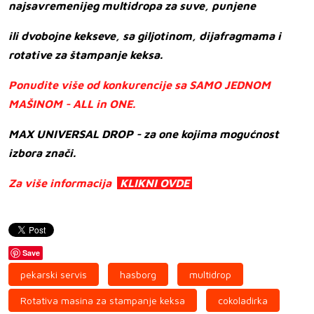
najsavremenijeg multidropa za suve, punjene
ili dvobojne kekseve, sa giljotinom, dijafragmama i
rotative za štampanje keksa.
Ponudite više od konkurencije sa
SAMO JEDNOM
MAŠINOM - ALL in ONE.
MAX UNIVERSAL DROP - za one kojima mogućnost
izbora znači.
Za više informacija
KLIKNI OVDE
Save
pekarski servis
hasborg
multidrop
Rotativa masina za stampanje keksa
cokoladirka